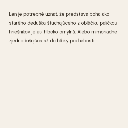
Len je potrebné uznať, že predstava boha ako
starého deduška štuchajúceho z obláčiku paličkou
hriešnikov je asi hlboko omylná. Alebo mimoriadne
zjednodušujúca až do hĺbky pochabosti.