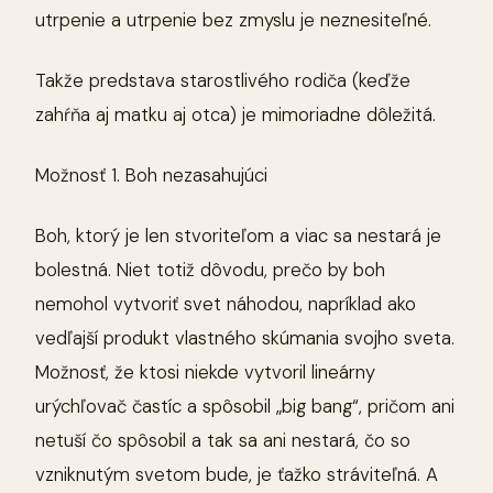
utrpenie a utrpenie bez zmyslu je neznesiteľné.
Takže predstava starostlivého rodiča (keďže
zahŕňa aj matku aj otca) je mimoriadne dôležitá.
Možnosť 1. Boh nezasahujúci
Boh, ktorý je len stvoriteľom a viac sa nestará je
bolestná. Niet totiž dôvodu, prečo by boh
nemohol vytvoriť svet náhodou, napríklad ako
vedľajší produkt vlastného skúmania svojho sveta.
Možnosť, že ktosi niekde vytvoril lineárny
urýchľovač častíc a spôsobil „big bang“, pričom ani
netuší čo spôsobil a tak sa ani nestará, čo so
vzniknutým svetom bude, je ťažko stráviteľná. A