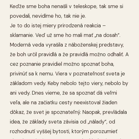
Keďže sme boha nenašli v teleskope, tak sme si
povedali, nevidíme ho, tak nie je.
Je to do istej miery prirodzená reakcia –
sklamanie. Veď už sme ho mali mať „na dosah“.
Moderná veda vyrašila z náboženskej predstavy,
že boh určil pravidlá a že pravidlá možno odhaliť. A
cez poznanie pravidiel možno spoznať boha,
privinúť sa k nemu. Viera v poznateľnosť sveta je
základom vedy. Keby nebolo tejto viery, nebolo by
ani vedy. Dnes vieme, že sa spoznať dá veľmi
veľa, ale na začiatku cesty neexistoval žiaden
dôkaz, že svet je spoznateľný. Naopak, prevládala
idea, že základy sveta závisia od „nálady“, od
rozhodnutí vyššej bytosti, ktorým porozumieť