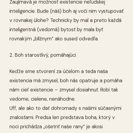
Zaujímavá je možnosť existencie neľudskej
inteligencie. Bude (náš) boh aj voči nim vystupovať
v rovnakej úlohe? Technicky by mal a preto každá
inteligentná (vedomá) bytosť by mala byť
rovnakým „blížnym“ ako sused odvedľa.
2. Boh starostlivý, pomáhajúci
Keďže sme stvorení za účelom a teda naša
existencia má zmysel, boh nás opatruje a pomáha
nám cieľ existencie – zmysel dosiahnuť. Robí tak
vedome, cielene, nenáhodne.
Uff, ale ako to dať dohromady s našimi súčasnými
znalosťami. Predsa len predstava boha, ktorý v
noci prichádza „ošetriť naše rany“ je akosi