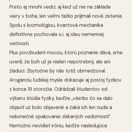
Preto aj mnohí vedci, aj keď už nie na základe
viery v boha, len veľmi ťažko prijímali nové zistenia.
Spolu s kozmológiou, kvantová mechanika
definitívne pochovala o.i. aj ideu nemennej
večnosti.
Plus povzbudení mocou, ktorú poznanie dáva, sme
uverili, že boh už je nielen nepotrebný, ale ani
žiaduci. Zbytočne by nás totiž obmedzoval.
Aroganciu ľudskej mysle dokazuje aj postoj fyzikov
z konca 19 storočia. Odrádzali študentov od
výberu štúdia fyziky, keďže „všetko čo sa dalo
objaviť už bolo objavené a čaká ich len nuda a
nekonečné opakovanie získaných vedomostí“.
Nemožno nevidieť iróniu, keďže nasledujúca