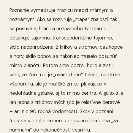
Poznanie vymedzuje hranicu medzi známym a
neznámym. Ako sa rozširuje „mapa“ znalostí, tak
sa posúva aj hranica neznámeho. Neznámo
obsahuje tajomno, transcendentálne tajomno,
sídlo nadprirodzena. Z kríkov a stromov, cez kopce
a hory, sídlo bohov sa nakoniec muselo posunúť
mimo planétu. Potom sme pozreli hore a zistili
sme, že Zem nie je „osamotené“ teleso, centrum
všehomíru, ale je maličké zrnko, plávajúce v
nedohľadne galaxie, aj to mimo centra. A galaxia je
len jedna z triliónov iných (čo je relatívne čerstvé
– ani nie 90 ročná vedomosť). Skok v poznaní
ľudstva viedol k ráznemu presunu sídla boha „za
humnami“ do nekonečnosti vesmíru.