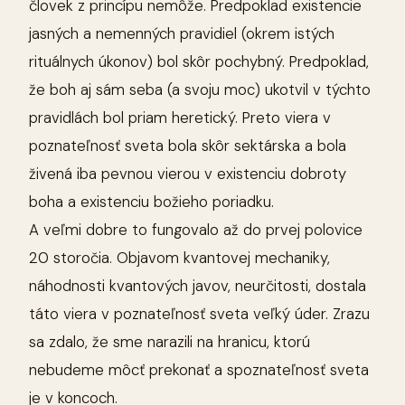
človek z princípu nemôže. Predpoklad existencie
jasných a nemenných pravidiel (okrem istých
rituálnych úkonov) bol skôr pochybný. Predpoklad,
že boh aj sám seba (a svoju moc) ukotvil v týchto
pravidlách bol priam heretický. Preto viera v
poznateľnosť sveta bola skôr sektárska a bola
živená iba pevnou vierou v existenciu dobroty
boha a existenciu božieho poriadku.
A veľmi dobre to fungovalo až do prvej polovice
20 storočia. Objavom kvantovej mechaniky,
náhodnosti kvantových javov, neurčitosti, dostala
táto viera v poznateľnosť sveta veľký úder. Zrazu
sa zdalo, že sme narazili na hranicu, ktorú
nebudeme môcť prekonať a spoznateľnosť sveta
je v koncoch.