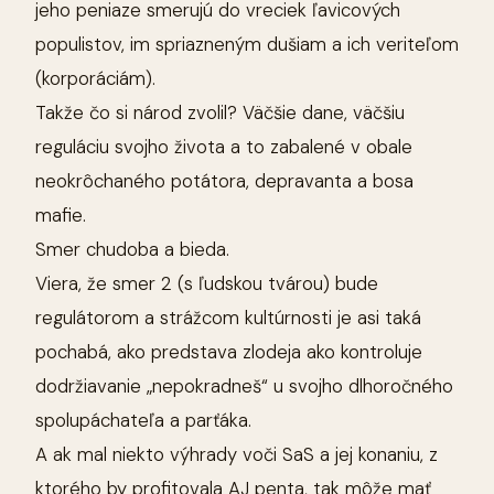
jeho peniaze smerujú do vreciek ľavicových
populistov, im spriazneným dušiam a ich veriteľom
(korporáciám).
Takže čo si národ zvolil? Väčšie dane, väčšiu
reguláciu svojho života a to zabalené v obale
neokrôchaného potátora, depravanta a bosa
mafie.
Smer chudoba a bieda.
Viera, že smer 2 (s ľudskou tvárou) bude
regulátorom a strážcom kultúrnosti je asi taká
pochabá, ako predstava zlodeja ako kontroluje
dodržiavanie „nepokradneš“ u svojho dlhoročného
spolupáchateľa a parťáka.
A ak mal niekto výhrady voči SaS a jej konaniu, z
ktorého by profitovala AJ penta, tak môže mať