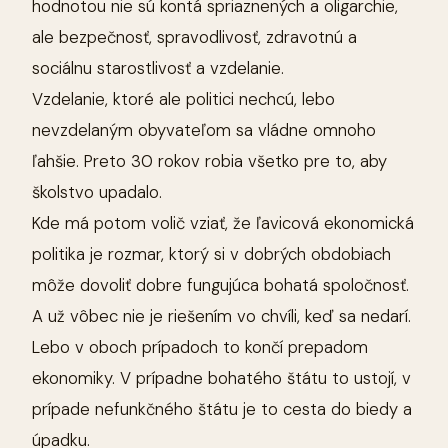
hodnotou nie sú kontá spriaznených a oligarchie,
ale bezpečnosť, spravodlivosť, zdravotnú a
sociálnu starostlivosť a vzdelanie.
Vzdelanie, ktoré ale politici nechcú, lebo
nevzdelaným obyvateľom sa vládne omnoho
ľahšie. Preto 30 rokov robia všetko pre to, aby
školstvo upadalo.
Kde má potom volič vziať, že ľavicová ekonomická
politika je rozmar, ktorý si v dobrých obdobiach
môže dovoliť dobre fungujúca bohatá spoločnosť.
A už vôbec nie je riešením vo chvíli, keď sa nedarí.
Lebo v oboch prípadoch to končí prepadom
ekonomiky. V prípadne bohatého štátu to ustojí, v
prípade nefunkčného štátu je to cesta do biedy a
úpadku.