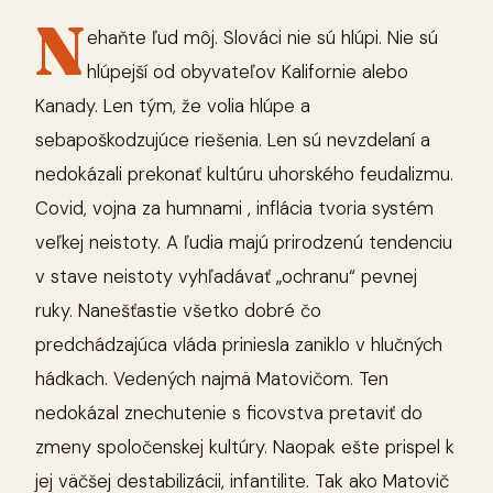
N
ehaňte ľud môj. Slováci nie sú hlúpi. Nie sú
hlúpejší od obyvateľov Kalifornie alebo
Kanady. Len tým, že volia hlúpe a
sebapoškodzujúce riešenia. Len sú nevzdelaní a
nedokázali prekonať kultúru uhorského feudalizmu.
Covid, vojna za humnami , inflácia tvoria systém
veľkej neistoty. A ľudia majú prirodzenú tendenciu
v stave neistoty vyhľadávať „ochranu“ pevnej
ruky. Nanešťastie všetko dobré čo
predchádzajúca vláda priniesla zaniklo v hlučných
hádkach. Vedených najmä Matovičom. Ten
nedokázal znechutenie s ficovstva pretaviť do
zmeny spoločenskej kultúry. Naopak ešte prispel k
jej väčšej destabilizácii, infantilite. Tak ako Matovič