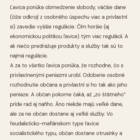
Ľavica ponúka obmedzenie slobody, väčšie dane
(čiže odkrojí z osobného úspechu viac a privlastní
si) zavedie vyššie regulácie. Čím horšie (aj
ekonomickou politikou ľavice) tým viac regulácií. A
ak niečo predražuje produkty a služby tak sú to
najmä regulácie.
A za to všetko ľavica ponúka, že rozhodne, čo s
privlastnenými peniazmi urobí. Odoberie osobné
rozhodnutie občana a privlastní si ho tak ako jeho
peniaze. A občan pokorne čaká, až „zo štátneho“
príde rad aj nañho. Áno niekde majú veľké dane,
ale za ne občan dostane aj veľké služby. Vo
feudalisticko-mafiánskom type ľavice
socialistického typu, občan dostane otrusinky a