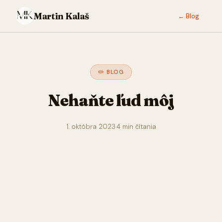
Martin Kalaš
← Blog
✏️ BLOG
Nehaňte ľud môj
1. októbra 2023
·
4 min čítania