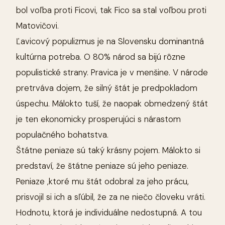
bol voľba proti Ficovi, tak Fico sa stal voľbou proti
Matovičovi.
Ľavicový populizmus je na Slovensku dominantná
kultúrna potreba. O 80% národ sa bijú rôzne
populistické strany. Pravica je v menšine. V národe
pretrváva dojem, že silný štát je predpokladom
úspechu. Málokto tuší, že naopak obmedzený štát
je ten ekonomicky prosperujúci s nárastom
populačného bohatstva.
Štátne peniaze sú taký krásny pojem. Málokto si
predstaví, že štátne peniaze sú jeho peniaze.
Peniaze ,ktoré mu štát odobral za jeho prácu,
prisvojil si ich a sľúbil, že za ne niečo človeku vráti.
Hodnotu, ktorá je individuálne nedostupná. A tou