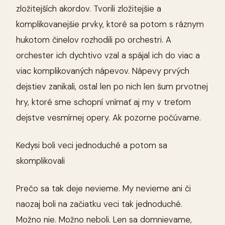
zložitejších akordov. Tvorili zložitejšie a
komplikovanejšie prvky, ktoré sa potom s ráznym
hukotom činelov rozhodili po orchestri. A
orchester ich dychtivo vzal a spájal ich do viac a
viac komplikovaných nápevov. Nápevy prvých
dejstiev zanikali, ostal len po nich len šum prvotnej
hry, ktoré sme schopní vnímať aj my v treťom
dejstve vesmírnej opery. Ak pozorne počúvame.
Kedysi boli veci jednoduché a potom sa
skomplikovali
Prečo sa tak deje nevieme. My nevieme ani či
naozaj boli na začiatku veci tak jednoduché.
Možno nie. Možno neboli. Len sa domnievame,