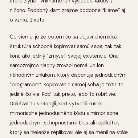
ktoré zlyhali. Vnímame len výsledok. Akoby z
ničoho. Podobný klam zrejme obdobne “klame” aj
o vzniku života.
Čo vieme, je že potom čo sa objaví chemická
štruktúra schopná kopírovať samú seba, tak tak
koná ako jediný “zmysel” svojej existencie. Ona
samozrejme žiadny zmysel nemá. Je len
náhodným zhlukom, ktorý disponuje jednoduchým
“programom”. Kopírovanie samej seba je totiž to
jediné čo vie. Robí tak preto, lebo to robiť vie.
Dokázali to v Googli, keď vytvorili kúsok
mimoriadne jednoduchého kódu s mimoriadne
jednoduchými schopnosťami. Dostali replikátor,
ktorý sa nielenže replikoval, ale aj sa menil na stále