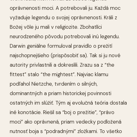
oprávnenosti moci. A potrebovali ju. Každá moc
vyžaduje legendu o svojej oprávnenosti. Králi z
Božej vôle ju mali v religiozite. Zbohatlíci
neurodzeného pôvodu potrebovali inú legendu.
Darwin geniálne formuloval pravidlo o prežití
najschopnejšieho (prispôsobiť sa). Tak si ju nové
autority privlastnili a dokreslili. Zrazu sa z “the
fittest” stalo “the mightest”. Najviac klamu
podľahol Nietzche, tvrdením o silných,
dominantných a priam historickej povinnosti
ostatných im slúžiť. Tým aj evolučná teória dostala
iné konotácie. Riešil sa “boj o prežitie”, “právo
moci” ako oprávnená, priam vedecky podložená
nutnosť boja s “podradnými” zložkami. To všetko