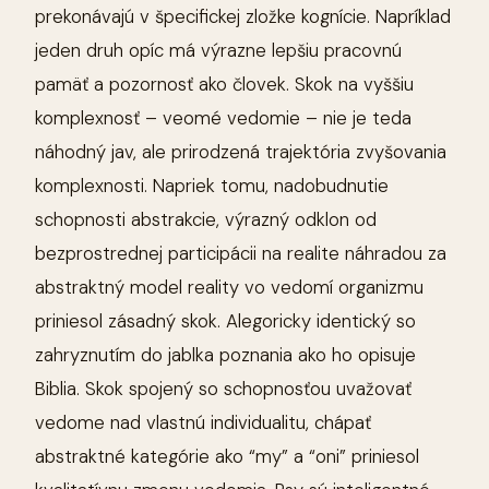
prekonávajú v špecifickej zložke kognície. Napríklad
jeden druh opíc má výrazne lepšiu pracovnú
pamäť a pozornosť ako človek. Skok na vyššiu
komplexnosť – veomé vedomie – nie je teda
náhodný jav, ale prirodzená trajektória zvyšovania
komplexnosti. Napriek tomu, nadobudnutie
schopnosti abstrakcie, výrazný odklon od
bezprostrednej participácii na realite náhradou za
abstraktný model reality vo vedomí organizmu
priniesol zásadný skok. Alegoricky identický so
zahryznutím do jablka poznania ako ho opisuje
Biblia. Skok spojený so schopnosťou uvažovať
vedome nad vlastnú individualitu, chápať
abstraktné kategórie ako “my” a “oni” priniesol