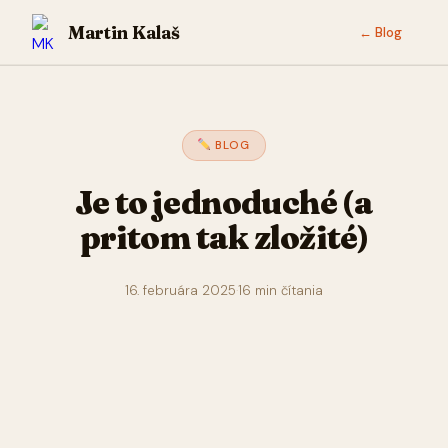
Martin Kalaš
← Blog
BLOG
Je to jednoduché (a
pritom tak zložité)
16. februára 2025
·
16 min čítania