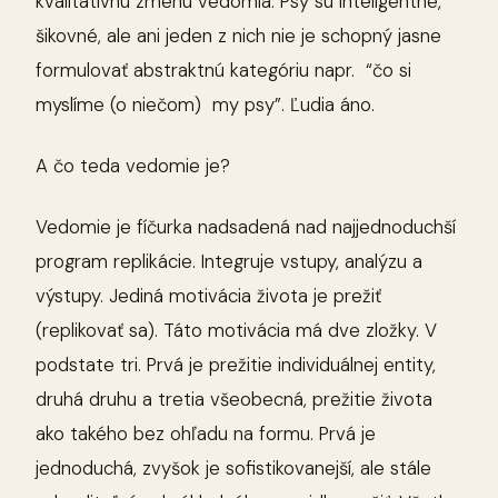
kvalitatívnu zmenu vedomia. Psy sú inteligentné,
šikovné, ale ani jeden z nich nie je schopný jasne
formulovať abstraktnú kategóriu napr. “čo si
myslíme (o niečom) my psy”. Ľudia áno.
A čo teda vedomie je?
Vedomie je fíčurka nadsadená nad najjednoduchší
program replikácie. Integruje vstupy, analýzu a
výstupy. Jediná motivácia života je prežiť
(replikovať sa). Táto motivácia má dve zložky. V
podstate tri. Prvá je prežitie individuálnej entity,
druhá druhu a tretia všeobecná, prežitie života
ako takého bez ohľadu na formu. Prvá je
jednoduchá, zvyšok je sofistikovanejší, ale stále