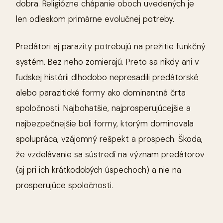
dobra. Religiózne chápanie oboch uvedených je
len odleskom primárne evolučnej potreby.
Predátori aj parazity potrebujú na prežitie funkčný
systém. Bez neho zomierajú. Preto sa nikdy ani v
ľudskej histórii dlhodobo nepresadili predátorské
alebo parazitické formy ako dominantná črta
spoločnosti. Najbohatšie, najprosperujúcejšie a
najbezpečnejšie boli formy, ktorým dominovala
spolupráca, vzájomný rešpekt a prospech. Škoda,
že vzdelávanie sa sústredí na význam predátorov
(aj pri ich krátkodobých úspechoch) a nie na
prosperujúce spoločnosti.