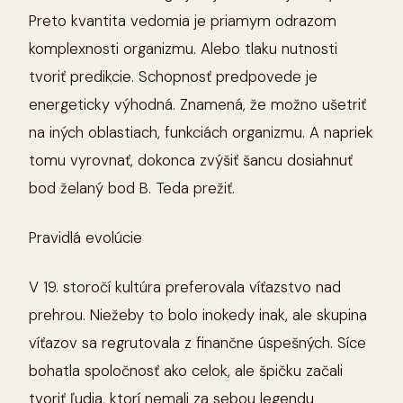
Preto kvantita vedomia je priamym odrazom
komplexnosti organizmu. Alebo tlaku nutnosti
tvoriť predikcie. Schopnosť predpovede je
energeticky výhodná. Znamená, že možno ušetriť
na iných oblastiach, funkciách organizmu. A napriek
tomu vyrovnať, dokonca zvýšiť šancu dosiahnuť
bod želaný bod B. Teda prežiť.
Pravidlá evolúcie
V 19. storočí kultúra preferovala víťazstvo nad
prehrou. Niežeby to bolo inokedy inak, ale skupina
víťazov sa regrutovala z finančne úspešných. Síce
bohatla spoločnosť ako celok, ale špičku začali
tvoriť ľudia, ktorí nemali za sebou legendu