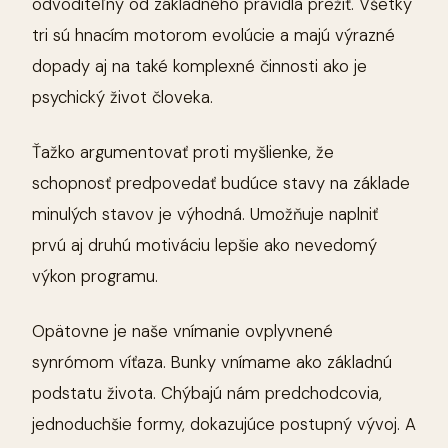
odvoditeľný od základného pravidla prežiť. Všetky
tri sú hnacím motorom evolúcie a majú výrazné
dopady aj na také komplexné činnosti ako je
psychický život človeka.
Ťažko argumentovať proti myšlienke, že
schopnosť predpovedať budúce stavy na základe
minulých stavov je výhodná. Umožňuje naplniť
prvú aj druhú motiváciu lepšie ako nevedomý
výkon programu.
Opätovne je naše vnímanie ovplyvnené
synrómom víťaza. Bunky vnímame ako základnú
podstatu života. Chýbajú nám predchodcovia,
jednoduchšie formy, dokazujúce postupný vývoj. A