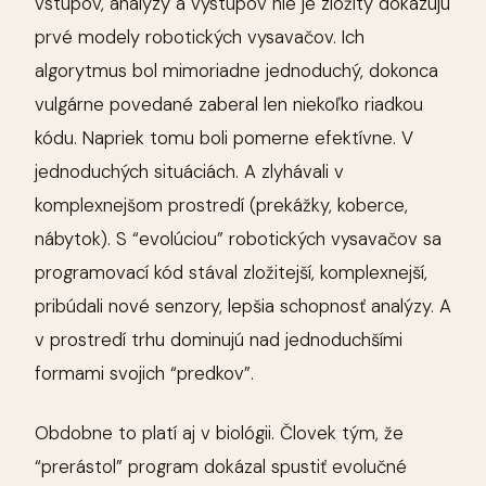
vstupov, analýzy a výstupov nie je zložitý dokazujú
prvé modely robotických vysavačov. Ich
algorytmus bol mimoriadne jednoduchý, dokonca
vulgárne povedané zaberal len niekoľko riadkou
kódu. Napriek tomu boli pomerne efektívne. V
jednoduchých situáciách. A zlyhávali v
komplexnejšom prostredí (prekážky, koberce,
nábytok). S “evolúciou” robotických vysavačov sa
programovací kód stával zložitejší, komplexnejší,
pribúdali nové senzory, lepšia schopnosť analýzy. A
v prostredí trhu dominujú nad jednoduchšími
formami svojich “predkov”.
Obdobne to platí aj v biológii. Človek tým, že
“prerástol” program dokázal spustiť evolučné