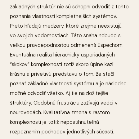
základných štruktúr nie sú schopní odvodiť z tohto
poznania vlastnosti kompletnejších systémov.
Preto hľadajú medzery, ktoré zrejme neexistujú,
vo svojich vedomostiach. Táto snaha nebude s
veľkou pravdepodnosťou odmenená úspechom.
Eventuálna realita hierachicky usporiadaných
“skokov” komplexnosti totiž skoro úplne kazí
krásnu a prívetivú predstavu o tom, že stačí
poznať základné vlastnosti systému a je následne
možné odvodiť všetko. Aj tie najzložitejšie
štruktúry. Obdobnú frustráciu zažívajú vedci v
neurovedách. Kvalitatívna zmena s rastom
komplexnosti je totiž nepostihnuteľná
rozpoznaním pochodov jednotlivých súčastí.