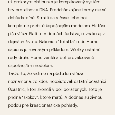
už prokaryotická bunka je komplikovaný systém
hry proteínov a DNA. Predchádzajúce formy nie sú
dohľadateľné. Stratili sa v čase, lebo boli
kompletne prebité úspešnejším modelom. Históriu
píšu víťazi. Platí to v dejinách ľudstva, rovnako aj v
dejinách života. Nakoniec “totalita” rodu Homo
sapiens je rovnakým príkladom. Všetky ostatné
rody druhu Homo zanikli a boli prevalcované
úspešnejším modelom.
Takže to, že vidíme na pódiu len víťaza
neznamená, že kdesi neexistovali ostatní účastníci.
Účastníci, ktorí skončili v poli porazených. Toto je
príčina “skokov”, ktoré mätú. A dodnes sú živnou
pôdou pre kreacionastické pohľady.