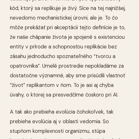
kód, ktorý sa replikuje je živý. Síce na tej najnižšej,
nevedomo mechanistickej úrovni, ale je. To čo
môže prekážať pri akceptácii tejto definície je to,
že naše chápanie života je spojené s existenciou
entity v prírode a schopnosťou replikácie bez
zásahu jednoducho spoznateľného “tvorcu a
opatrovníka”. Umelé prostredie nepokladáme za
dostatočne významné, aby sme prisúdili vlastnoť
“život” replikantom v ňom. To je asi aj chyba
úvahy, o ktorej sa presvedčíme čoskoro pri AI.
A tak ako prebieha evolúcia čohokoľvek, tak
prebieha evolúcia aj v oblasti vedomia. So
stupňom komplexnosti organizmu, stúpa