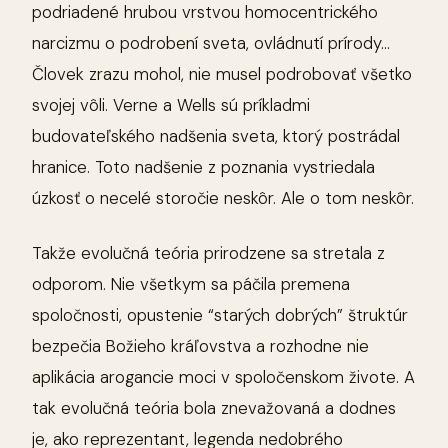
podriadené hrubou vrstvou homocentrického
narcizmu o podrobení sveta, ovládnutí prírody…
Človek zrazu mohol, nie musel podrobovať všetko
svojej vôli. Verne a Wells sú príkladmi
budovateľského nadšenia sveta, ktorý postrádal
hranice. Toto nadšenie z poznania vystriedala
úzkosť o necelé storočie neskôr. Ale o tom neskôr.
Takže evolučná teória prirodzene sa stretala z
odporom. Nie všetkym sa páčila premena
spoločnosti, opustenie “starých dobrých” štruktúr
bezpečia Božieho kráľovstva a rozhodne nie
aplikácia arogancie moci v spoločenskom živote. A
tak evolučná teória bola znevažovaná a dodnes
je, ako reprezentant, legenda nedobrého