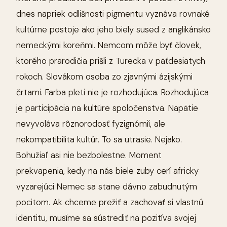
dnes napriek odlišnosti pigmentu vyznáva rovnaké
kultúrne postoje ako jeho biely sused z anglikánsko
nemeckými koreňmi. Nemcom môže byť človek,
ktorého prarodičia prišli z Turecka v päťdesiatych
rokoch. Slovákom osoba zo zjavnými ázijskými
črtami. Farba pleti nie je rozhodujúca. Rozhodujúca
je participácia na kultúre spoločenstva. Napätie
nevyvoláva rôznorodosť fyzignómií, ale
nekompatibilita kultúr. To sa utrasie. Nejako.
Bohužiaľ asi nie bezbolestne. Moment
prekvapenia, kedy na nás biele zuby cerí africky
vyzarejúci Nemec sa stane dávno zabudnutým
pocitom. Ak chceme prežiť a zachovať si vlastnú
identitu, musíme sa sústrediť na pozitíva svojej