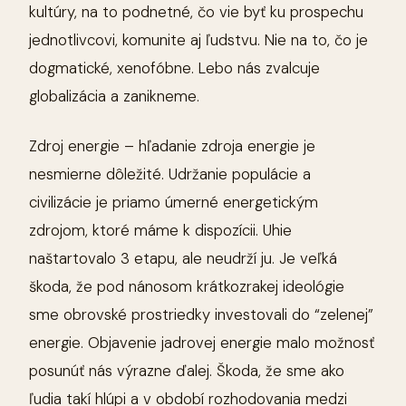
kultúry, na to podnetné, čo vie byť ku prospechu
jednotlivcovi, komunite aj ľudstvu. Nie na to, čo je
dogmatické, xenofóbne. Lebo nás zvalcuje
globalizácia a zanikneme.
Zdroj energie – hľadanie zdroja energie je
nesmierne dôležité. Udržanie populácie a
civilizácie je priamo úmerné energetickým
zdrojom, ktoré máme k dispozícii. Uhie
naštartovalo 3 etapu, ale neudrží ju. Je veľká
škoda, že pod nánosom krátkozrakej ideológie
sme obrovské prostriedky investovali do “zelenej”
energie. Objavenie jadrovej energie malo možnosť
posunúť nás výrazne ďalej. Škoda, že sme ako
ľudia takí hlúpi a v období rozhodovania medzi