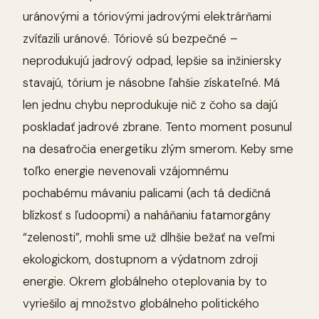
uránovými a tóriovými jadrovými elektrárňami
zvíťazili uránové. Tóriové sú bezpečné –
neprodukujú jadrový odpad, lepšie sa inžiniersky
stavajú, tórium je násobne ľahšie získateľné. Má
len jednu chybu neprodukuje nič z čoho sa dajú
poskladať jadrové zbrane. Tento moment posunul
na desaťročia energetiku zlým smerom. Keby sme
toľko energie nevenovali vzájomnému
pochabému mávaniu palicami (ach tá dedičná
blízkosť s ľudoopmi) a naháňaniu fatamorgány
“zelenosti”, mohli sme už dlhšie bežať na veľmi
ekologickom, dostupnom a výdatnom zdroji
energie. Okrem globálneho oteplovania by to
vyriešilo aj množstvo globálneho politického