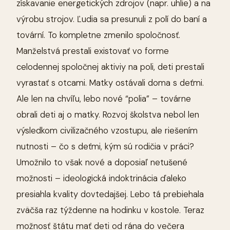
získavanie energetických zdrojov (napr. uhlie) a na
výrobu strojov. Ľudia sa presunuli z polí do baní a
tovární. To kompletne zmenilo spoločnosť.
Manželstvá prestali existovať vo forme
celodennej spoločnej aktiviy na poli, deti prestali
vyrastať s otcami. Matky ostávali doma s deťmi.
Ale len na chvíľu, lebo nové “polia” – továrne
obrali deti aj o matky. Rozvoj školstva nebol len
výsledkom civilizačného vzostupu, ale riešením
nutnosti – čo s deťmi, kým sú rodičia v práci?
Umožnilo to však nové a doposiaľ netušené
možnosti – ideologická indoktrinácia ďaleko
presiahla kvality dovtedajšej. Lebo tá prebiehala
zväčša raz týždenne na hodinku v kostole. Teraz
možnosť štátu mať deti od rána do večera