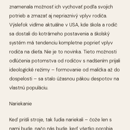
znamenala možnosť ich vychovať podľa svojich
potrieb a zmazať aj nepriaznivý vplyv rodiča.
Výslefok vidíme aktuálne v USA, kde škola a rodič
sa dostali do kotrárneho postavenia a školský
systém má tendenciu kompletne poprieť vplyv
rodiča na dieťa. Nie je to novinka. Tieto možnosti
odlúčenia potomstva od rodičov s nadšením prijali
ideologické režimy – formovanie od malička až do
dospelosti – sa stalo úžasnou pákou despotov na
vlastnú populáciu.
Nariekanie
Keď prišli stroje, tak ľudia nariekali – čože len s
nami bude, načo nás bude, keď všetko porobia