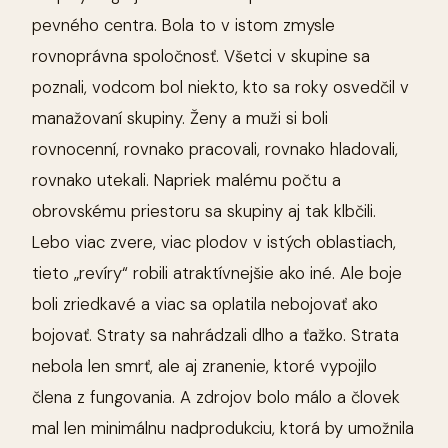
pevného centra. Bola to v istom zmysle
rovnoprávna spoločnosť. Všetci v skupine sa
poznali, vodcom bol niekto, kto sa roky osvedčil v
manažovaní skupiny. Ženy a muži si boli
rovnocenní, rovnako pracovali, rovnako hladovali,
rovnako utekali. Napriek malému počtu a
obrovskému priestoru sa skupiny aj tak klbčili.
Lebo viac zvere, viac plodov v istých oblastiach,
tieto „revíry“ robili atraktívnejšie ako iné. Ale boje
boli zriedkavé a viac sa oplatila nebojovať ako
bojovať. Straty sa nahrádzali dlho a ťažko. Strata
nebola len smrť, ale aj zranenie, ktoré vypojilo
člena z fungovania. A zdrojov bolo málo a človek
mal len minimálnu nadprodukciu, ktorá by umožnila