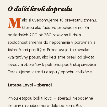
O ďalší krok dopredu
M
álo si uvedomujeme tú prevratnú zmenu,
ktorou ako ľudstvo prechádzame. Za
posledných 200 až 250 rokov sa ľudská
spoločnosť zmenila do nepoznania v porovnaní s
tisícročiami predtým. Predstavuje to rovnako
kvalitatívny posun, ako keď sme prešli od života
lovcov a zberačov k poľnohospodárskej civilizácii.
Teraz žijeme v tretiu etapu / epochu civilizácie.
1.etapa Lovci – zberači
Prvou etapou boli tí lovci – zberači. Nepočetné
skupiny migrujúce hore dole po zemi. Bez