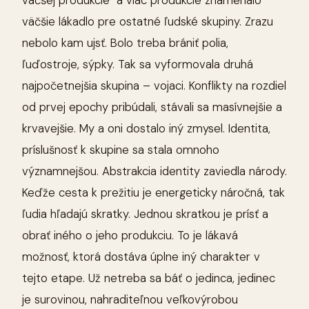
väčšej produkcie a viac produkcie znamenalo
väčšie lákadlo pre ostatné ľudské skupiny. Zrazu
nebolo kam ujsť. Bolo treba brániť polia,
ľuďostroje, sýpky. Tak sa vyformovala druhá
najpočetnejšia skupina – vojaci. Konflikty na rozdiel
od prvej epochy pribúdali, stávali sa masívnejšie a
krvavejšie. My a oni dostalo iný zmysel. Identita,
príslušnosť k skupine sa stala omnoho
významnejšou. Abstrakcia identity zaviedla národy.
Keďže cesta k prežitiu je energeticky náročná, tak
ľudia hľadajú skratky. Jednou skratkou je prísť a
obrať iného o jeho produkciu. To je lákavá
možnosť, ktorá dostáva úplne iný charakter v
tejto etape. Už netreba sa báť o jedinca, jedinec
je surovinou, nahraditeľnou veľkovýrobou