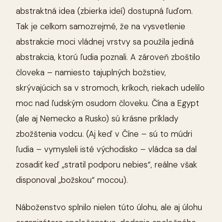
abstraktná idea (zbierka ideí) dostupná ľuďom.
Tak je celkom samozrejmé, že na vysvetlenie
abstrakcie moci vládnej vrstvy sa použila jediná
abstrakcia, ktorú ľudia poznali. A zároveň zboštilo
človeka – namiesto tajuplných božstiev,
skrývajúcich sa v stromoch, kríkoch, riekach udelilo
moc nad ľudským osudom človeku. Čína a Egypt
(ale aj Nemecko a Rusko) sú krásne príklady
zbožštenia vodcu. (Aj keď v Číne – sú to múdri
ľudia – vymysleli isté východisko – vládca sa dal
zosadiť keď „stratil podporu nebies“, reálne však
disponoval „božskou“ mocou).
Náboženstvo splnilo nielen túto úlohu, ale aj úlohu