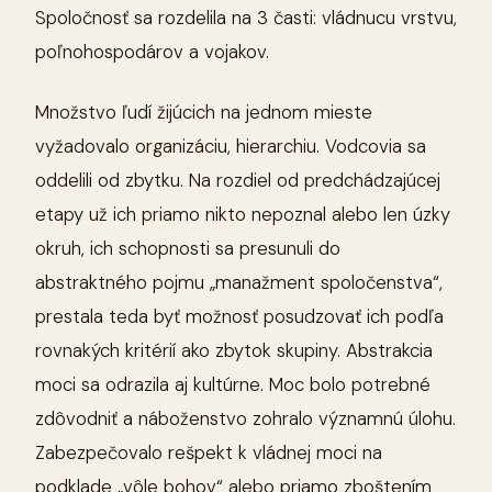
Spoločnosť sa rozdelila na 3 časti: vládnucu vrstvu,
poľnohospodárov a vojakov.
Množstvo ľudí žijúcich na jednom mieste
vyžadovalo organizáciu, hierarchiu. Vodcovia sa
oddelili od zbytku. Na rozdiel od predchádzajúcej
etapy už ich priamo nikto nepoznal alebo len úzky
okruh, ich schopnosti sa presunuli do
abstraktného pojmu „manažment spoločenstva“,
prestala teda byť možnosť posudzovať ich podľa
rovnakých kritérií ako zbytok skupiny. Abstrakcia
moci sa odrazila aj kultúrne. Moc bolo potrebné
zdôvodniť a náboženstvo zohralo významnú úlohu.
Zabezpečovalo rešpekt k vládnej moci na
podklade „vôle bohov“ alebo priamo zboštením