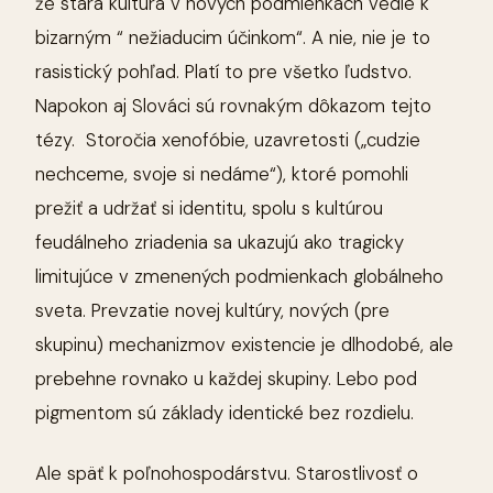
že stará kultúra v nových podmienkach vedie k
bizarným “ nežiaducim účinkom“. A nie, nie je to
rasistický pohľad. Platí to pre všetko ľudstvo.
Napokon aj Slováci sú rovnakým dôkazom tejto
tézy. Storočia xenofóbie, uzavretosti („cudzie
nechceme, svoje si nedáme“), ktoré pomohli
prežiť a udržať si identitu, spolu s kultúrou
feudálneho zriadenia sa ukazujú ako tragicky
limitujúce v zmenených podmienkach globálneho
sveta. Prevzatie novej kultúry, nových (pre
skupinu) mechanizmov existencie je dlhodobé, ale
prebehne rovnako u každej skupiny. Lebo pod
pigmentom sú základy identické bez rozdielu.
Ale späť k poľnohospodárstvu. Starostlivosť o