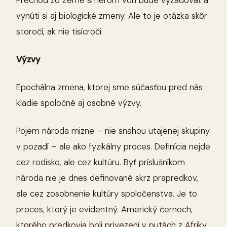
Prechod zo Zeme smerom von bude vyžadovať a
vynúti si aj biologické zmeny. Ale to je otázka skôr
storočí, ak nie tisícročí.
Výzvy
Epochálna zmena, ktorej sme súčasťou pred nás
kladie spoločné aj osobné výzvy.
Pojem národa mizne – nie snahou utajenej skupiny
v pozadí – ale ako fyzikálny proces. Definícia nejde
cez rodisko, ale cez kultúru. Byť príslušníkom
národa nie je dnes definované skrz prapredkov,
ale cez zosobnenie kultúry spoločenstva. Je to
proces, ktorý je evidentný. Americký černoch,
ktorého predkovia boli privezení v putách z Afriky,