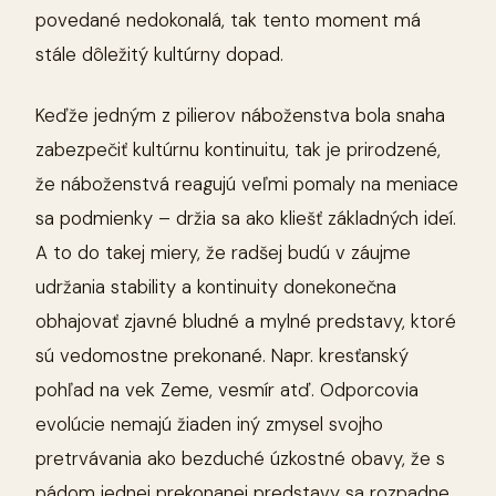
povedané nedokonalá, tak tento moment má
stále dôležitý kultúrny dopad.
Keďže jedným z pilierov náboženstva bola snaha
zabezpečiť kultúrnu kontinuitu, tak je prirodzené,
že náboženstvá reagujú veľmi pomaly na meniace
sa podmienky – držia sa ako kliešť základných ideí.
A to do takej miery, že radšej budú v záujme
udržania stability a kontinuity donekonečna
obhajovať zjavné bludné a mylné predstavy, ktoré
sú vedomostne prekonané. Napr. kresťanský
pohľad na vek Zeme, vesmír atď. Odporcovia
evolúcie nemajú žiaden iný zmysel svojho
pretrvávania ako bezduché úzkostné obavy, že s
pádom jednej prekonanej predstavy sa rozpadne