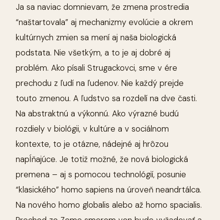
Ja sa naviac domnievam, že zmena prostredia
“naštartovala” aj mechanizmy evolúcie a okrem
kultúrnych zmien sa mení aj naša biologická
podstata. Nie všetkým, a to je aj dobré aj
problém. Ako písali Strugackovci, sme v ére
prechodu z ľudí na ľudenov. Nie každý prejde
touto zmenou. A ľudstvo sa rozdelí na dve časti.
Na abstraktnú a výkonnú. Ako výrazné budú
rozdiely v biológii, v kultúre a v sociálnom
kontexte, to je otázne, nádejné aj hrôzou
napĺňajúce. Je totiž možné, že nová biologická
premena – aj s pomocou technológií, posunie
“klasického” homo sapiens na úroveň neandrtálca.
Na nového homo globalis alebo až homo spacialis.