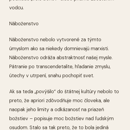
vodcu.
Náboženstvo
Náboženstvo nebolo vytvorené za týmto
úmyslom ako sa niekedy domnievajú marxisti.
Náboženstvo odráža abstraktnosť našej mysle.
Pátranie po transcendetalite, hľadanie zmyslu,
útechy v utrpení, snahu pochopiť svet.
Ak sa teda „povýšilo“ do štátnej kultúry nebolo to
preto, že apriori zdôvodňuje moc človeka, ale
naopak jeho limity a odkázanosť na priazeň
božstiev – popisuje moc božstiev nad ľudským
osudom. Stalo sa tak preto, že to bola jediná