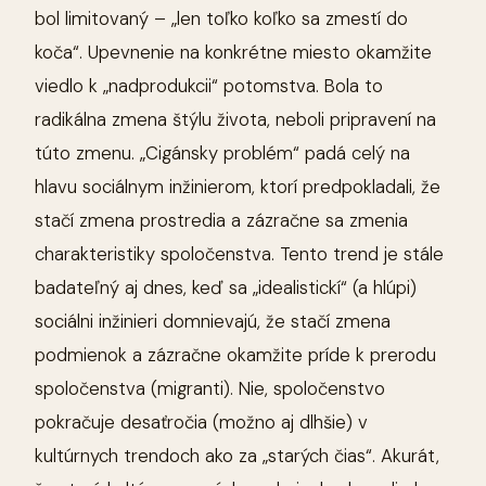
bol limitovaný – „len toľko koľko sa zmestí do
koča“. Upevnenie na konkrétne miesto okamžite
viedlo k „nadprodukcii“ potomstva. Bola to
radikálna zmena štýlu života, neboli pripravení na
túto zmenu. „Cigánsky problém“ padá celý na
hlavu sociálnym inžinierom, ktorí predpokladali, že
stačí zmena prostredia a zázračne sa zmenia
charakteristiky spoločenstva. Tento trend je stále
badateľný aj dnes, keď sa „idealistickí“ (a hlúpi)
sociálni inžinieri domnievajú, že stačí zmena
podmienok a zázračne okamžite príde k prerodu
spoločenstva (migranti). Nie, spoločenstvo
pokračuje desaťročia (možno aj dlhšie) v
kultúrnych trendoch ako za „starých čias“. Akurát,