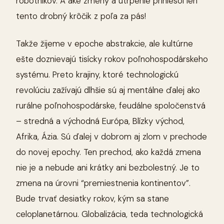
robotníkov. A aké zmeny a utrpenie priniesol len
tento drobný krôčik z poľa za pás!
Takže žijeme v epoche abstrakcie, ale kultúrne
ešte doznievajú tisícky rokov poľnohospodárskeho
systému. Preto krajiny, ktoré technologickú
revolúciu zažívajú dlhšie sú aj mentálne ďalej ako
rurálne poľnohospodárske, feudálne spoločenstvá
– stredná a východná Európa, Blízky východ,
Afrika, Ázia. Sú ďalej v dobrom aj zlom v prechode
do novej epochy. Ten prechod, ako každá zmena
nie je a nebude ani krátky ani bezbolestný. Je to
zmena na úrovni “premiestnenia kontinentov”.
Bude trvať desiatky rokov, kým sa stane
celoplanetárnou. Globalizácia, teda technologická