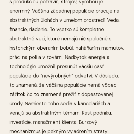
s produkciou potravín, strojov, výrobou je
enormný. Väčšina západnej populácie pracuje na
abstraktných úlohách v umelom prostredí. Veda,
financie, riadenie. To všetko sú kompletne
abstraktné veci, ktoré nemajú nič spoločné s
historickým oberaním bobúľ, naháňaním mamutov,
práci na poli a v továrni. Nadbytok energie a
technológie umožnili presunúť väčšiu časť
populácie do “nevýrobných” odvetví. V dôsledku
to znamená, že väčšina populácie nemá vôbec
zážitok čo to znamené prežiť z dopestovanej
úrody. Namiesto toho sedia v kanceláriách a
venujú sa abstraktným témam. Rast podniku,
investície, manažment klienta. Burzový
mechanizmus je pekným vyjadrením straty