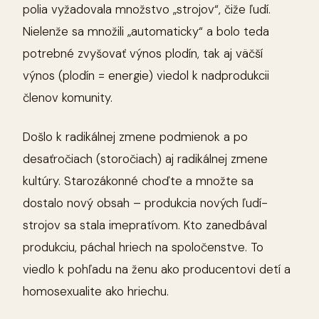
polia vyžadovala množstvo „strojov“, čiže ľudí.
Nielenže sa množili „automaticky“ a bolo teda
potrebné zvyšovať výnos plodín, tak aj väčší
výnos (plodín = energie) viedol k nadprodukcii
členov komunity.
Došlo k radikálnej zmene podmienok a po
desaťročiach (storočiach) aj radikálnej zmene
kultúry. Starozákonné choďte a množte sa
dostalo nový obsah – produkcia nových ľudí-
strojov sa stala imepratívom. Kto zanedbával
produkciu, páchal hriech na spoločenstve. To
viedlo k pohľadu na ženu ako producentovi detí a
homosexualite ako hriechu.