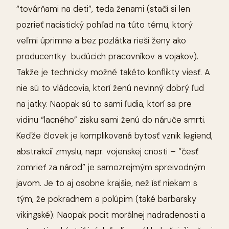
“továrňami na deti”, teda ženami (stačí si len
pozrieť nacistický pohľad na túto tému, ktorý
veľmi úprimne a bez pozlátka rieši ženy ako
producentky budúcich pracovníkov a vojakov).
Takže je technicky možné takéto konflikty viesť. A
nie sú to vládcovia, ktorí ženú nevinný dobrý ľud
na jatky. Naopak sú to sami ľudia, ktorí sa pre
vidinu “lacného” zisku sami ženú do náruče smrti.
Keďže človek je komplikovaná bytosť vznik legiend,
abstrakcií zmyslu, napr. vojenskej cnosti – “česť
zomrieť za národ” je samozrejmým spreivodným
javom. Je to aj osobne krajšie, než ísť niekam s
tým, že pokradnem a polúpim (také barbarsky
vikingské). Naopak pocit morálnej nadradenosti a