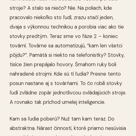
stroje? A stalo sa niečo? Nie. Na poliach, kde
pracovalo niekoľko sto ľudí, zrazu stačí jeden,
dvaja s výkonnou technikou a porobia viac ako tie
stovky predtým. Teraz sme vo fáze 2 – koniec
tovární. Továrne sa automatizujú, “kam len všetci
pôjdu?”. Pamätá si niekto na telefonistky? Stovky,
tisíce žien prepájalo hovory. Šmahom ruky boli
nahradené strojmi. Kde sú tí ľudia? Presne tento
posun nastane aj s továrňami. To čo robili stovky
ľudí zvládne zopár jednotlivcou ovládajúcich stroje.
A rovnako tak príchod umelej inteligencie.
Kam sa ľudia poberú? Nuž tam kam teraz. Do
abstraktna. Nárast činností, ktoré priamo nesúvisia