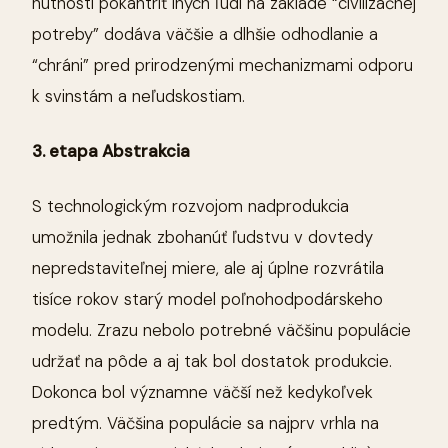
nutnosti pokántriť iných ľudí na základe “civilizačnej
potreby” dodáva väčšie a dlhšie odhodlanie a
“chráni” pred prirodzenými mechanizmami odporu
k svinstám a neľudskostiam.
3. etapa Abstrakcia
S technologickým rozvojom nadprodukcia
umožnila jednak zbohanúť ľudstvu v dovtedy
nepredstaviteľnej miere, ale aj úplne rozvrátila
tisíce rokov starý model poľnohodpodárskeho
modelu. Zrazu nebolo potrebné väčšinu populácie
udržať na pôde a aj tak bol dostatok produkcie.
Dokonca bol významne väčší než kedykoľvek
predtým. Väčšina populácie sa najprv vrhla na