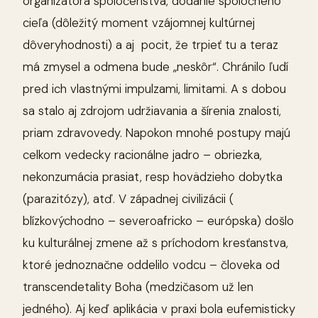
organizátora spoločenstva, dodanie spoločného
cieľa (dôležitý moment vzájomnej kultúrnej
dôveryhodnosti) a aj pocit, že trpieť tu a teraz
má zmysel a odmena bude „neskôr“. Chránilo ľudí
pred ich vlastnými impulzami, limitami. A s dobou
sa stalo aj zdrojom udržiavania a šírenia znalosti,
priam zdravovedy. Napokon mnohé postupy majú
celkom vedecky racionálne jadro – obriezka,
nekonzumácia prasiat, resp hovädzieho dobytka
(parazitózy), atď. V západnej civilizácii (
blízkovýchodno – severoafricko – európska) došlo
ku kulturálnej zmene až s príchodom kresťanstva,
ktoré jednoznačne oddelilo vodcu – človeka od
transcendetality Boha (medzičasom už len
jedného). Aj keď aplikácia v praxi bola eufemisticky